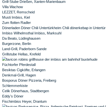
Grill-Stube Drießen, Xanten-Marienbaum
Villa Wachow
LEZZET, Remscheid
Musti Imbiss, Kiel
Zum flotten Radler
Dönerladen Döner Chili Untertürkheim Chili dönerkebap in Untertürk
Imbiss Wilhelmsthal Imbiss, Marksuhl
Da Beato, Lüdinghausen
Burgerzone, Berlin
Land-Grill, Paderborn-Sande
Grillstube Hellas, Krefeld
robins grillhouse der imbiss am bahnhof buxtehude
Füchtorfer Pferdestall
Besiktas Cigköfte, Erlangen
Denkmal-Grill, Hagen
Bosporus Döner Pizzeria, Freiberg
Schlemmerkiste
Celik Dönerhaus, Stadtbergen
Eddy's Döner
Fischimbiss Heyer, Drantum
Partyservice, Pizza, Italienische Feinkost, Speisen un