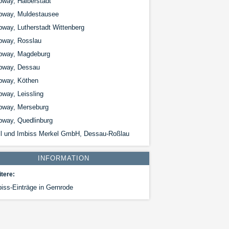
way, Halberstadt
bway, Muldestausee
way, Lutherstadt Wittenberg
bway, Rosslau
bway, Magdeburg
bway, Dessau
bway, Köthen
way, Leissling
bway, Merseburg
bway, Quedlinburg
ll und Imbiss Merkel GmbH, Dessau-Roßlau
INFORMATION
tere:
iss-Einträge in Gernrode