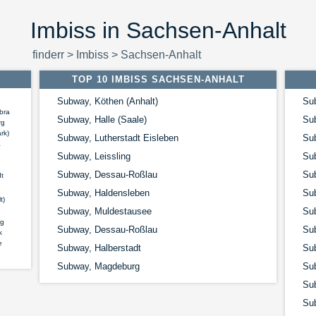
Imbiss in Sachsen-Anhalt
finderr
>
Imbiss
>
Sachsen-Anhalt
TOP 10 IMBISS SACHSEN-ANHALT
Subway, Köthen (Anhalt)
Sub
bra
Subway, Halle (Saale)
Sub
rg
rk)
Subway, Lutherstadt Eisleben
Su
a
Subway, Leissling
Su
Subway, Dessau-Roßlau
Su
t
Subway, Haldensleben
Su
t)
Subway, Muldestausee
Su
g
Subway, Dessau-Roßlau
Su
k
e
Subway, Halberstadt
Sub
Subway, Magdeburg
Su
Su
Sub