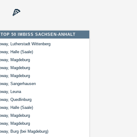
🍕
TOP 50 IMBISS SACHSEN-ANHALT
way, Lutherstadt Wittenberg
way, Halle (Saale)
bway, Magdeburg
bway, Magdeburg
bway, Magdeburg
bway, Sangerhausen
bway, Leuna
bway, Quedlinburg
way, Halle (Saale)
bway, Magdeburg
bway, Magdeburg
way, Burg (bei Magdeburg)