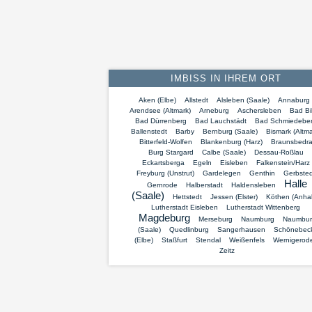
IMBISS IN IHREM ORT
Aken (Elbe)
Allstedt
Alsleben (Saale)
Annaburg
Arendsee (Altmark)
Arneburg
Aschersleben
Bad Bi
Bad Dürrenberg
Bad Lauchstädt
Bad Schmiedebe
Ballenstedt
Barby
Bernburg (Saale)
Bismark (Altma
Bitterfeld-Wolfen
Blankenburg (Harz)
Braunsbedr
Burg Stargard
Calbe (Saale)
Dessau-Roßlau
Eckartsberga
Egeln
Eisleben
Falkenstein/Harz
Freyburg (Unstrut)
Gardelegen
Genthin
Gerbsted
Halle
Gernrode
Halberstadt
Haldensleben
(Saale)
Hettstedt
Jessen (Elster)
Köthen (Anhal
Lutherstadt Eisleben
Lutherstadt Wittenberg
Magdeburg
Merseburg
Naumburg
Naumbur
(Saale)
Quedlinburg
Sangerhausen
Schönebec
(Elbe)
Staßfurt
Stendal
Weißenfels
Wernigerod
Zeitz