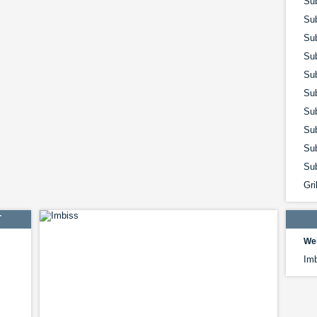
Sub
Su
Sub
Su
Su
Su
Su
Sub
Su
Su
Gri
T
Wei
Imb