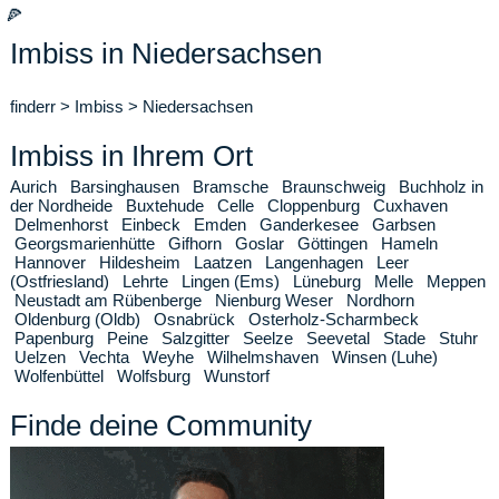
🍕
Imbiss in Niedersachsen
finderr
>
Imbiss
>
Niedersachsen
Imbiss in Ihrem Ort
Aurich
Barsinghausen
Bramsche
Braunschweig
Buchholz in
der Nordheide
Buxtehude
Celle
Cloppenburg
Cuxhaven
Delmenhorst
Einbeck
Emden
Ganderkesee
Garbsen
Georgsmarienhütte
Gifhorn
Goslar
Göttingen
Hameln
Hannover
Hildesheim
Laatzen
Langenhagen
Leer
(Ostfriesland)
Lehrte
Lingen (Ems)
Lüneburg
Melle
Meppen
Neustadt am Rübenberge
Nienburg Weser
Nordhorn
Oldenburg (Oldb)
Osnabrück
Osterholz-Scharmbeck
Papenburg
Peine
Salzgitter
Seelze
Seevetal
Stade
Stuhr
Uelzen
Vechta
Weyhe
Wilhelmshaven
Winsen (Luhe)
Wolfenbüttel
Wolfsburg
Wunstorf
Finde deine Community