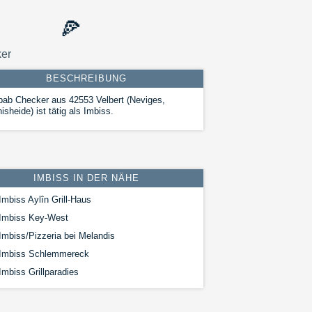
🍕
er
BESCHREIBUNG
ab Checker aus 42553 Velbert (Neviges,
isheide) ist tätig als Imbiss.
IMBISS IN DER NÄHE
mbiss Aylîn Grill-Haus
Imbiss Key-West
Imbiss/Pizzeria bei Melandis
Imbiss Schlemmereck
mbiss Grillparadies