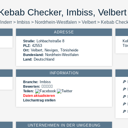
Kebab Checker, Imbiss, Velbert
finderr
>
Imbiss
>
Nordrhein-Westfalen
>
Velbert
>
Kebab Check
ADRESSE
Lohbachstraße 8
Keb
Straße:
42553
Tön
PLZ:
Velbert
,
Neviges, Tönisheide
Ort:
Nordrhein-Westfalen
Bundesland:
Deutschland
Land:
INFORMATION
Imbiss
🍕
I
Branche:
Bewerten:
🍕
Teilen:
Daten aktualisieren
🍕
Löschantrag stellen
🍕
🍕
I
UNTERNEHMEN IN DER UMGEBUNG