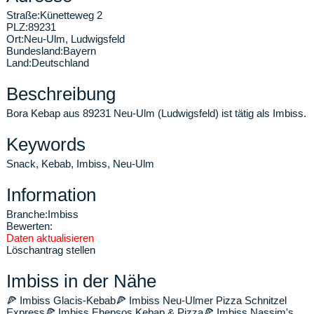
Straße:
Künetteweg 2
PLZ:
89231
Ort:
Neu-Ulm
,
Ludwigsfeld
Bundesland:
Bayern
Land:
Deutschland
Beschreibung
Bora Kebap aus 89231 Neu-Ulm (Ludwigsfeld) ist tätig als Imbiss.
Keywords
Snack, Kebab, Imbiss, Neu-Ulm
Information
Branche:
Imbiss
Bewerten:
Daten aktualisieren
Löschantrag stellen
Imbiss in der Nähe
🍕
Imbiss Glacis-Kebab
🍕
Imbiss Neu-Ulmer Pizza Schnitzel
Express
🍕
Imbiss Ehepsos Kebap & Pizza
🍕
Imbiss Nassim's