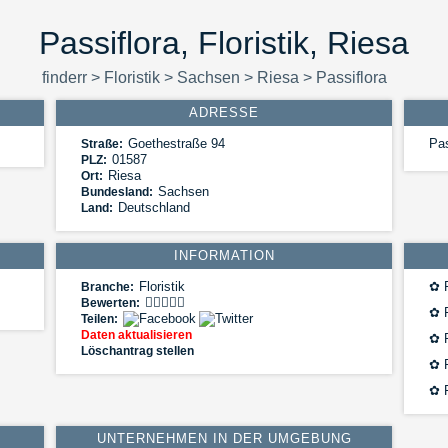
Passiflora, Floristik, Riesa
finderr
>
Floristik
>
Sachsen
>
Riesa
>
Passiflora
ADRESSE
Goethestraße 94
Pas
Straße:
01587
PLZ:
Riesa
Ort:
Sachsen
Bundesland:
Deutschland
Land:
INFORMATION
Floristik
✿
F
Branche:
Bewerten:
✿
F
Teilen:
Daten aktualisieren
✿
F
Löschantrag stellen
✿
F
✿
F
UNTERNEHMEN IN DER UMGEBUNG