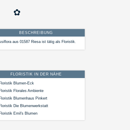
✿
BESCHREIBUNG
siflora aus 01587 Riesa ist tätig als Floristik.
FLORISTIK IN DER NÄHE
loristik Blumen-Eck
loristik Florales Ambiente
loristik Blumenhaus Pinkert
loristik Die Blumenwerkstatt
loristik Emil's Blumen