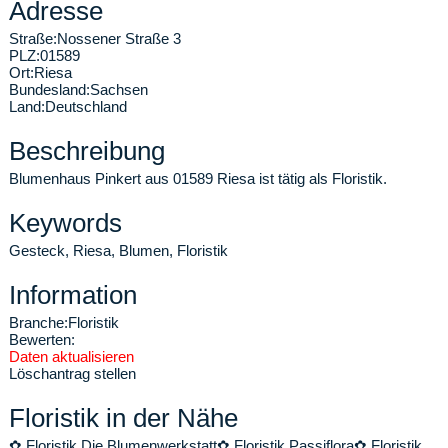
Adresse
Straße:
Nossener Straße 3
PLZ:
01589
Ort:
Riesa
Bundesland:
Sachsen
Land:
Deutschland
Beschreibung
Blumenhaus Pinkert aus 01589 Riesa ist tätig als Floristik.
Keywords
Gesteck, Riesa, Blumen, Floristik
Information
Branche:
Floristik
Bewerten:
Daten aktualisieren
Löschantrag stellen
Floristik in der Nähe
✿
Floristik Die Blumenwerkstatt
✿
Floristik Passiflora
✿
Floristik