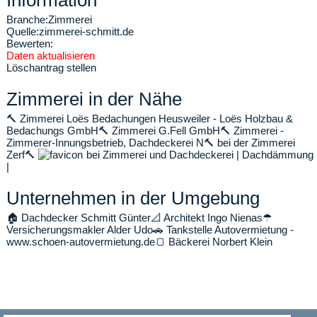
Information
Branche:
Zimmerei
Quelle:
zimmerei-schmitt.de
Bewerten:
Daten aktualisieren
Löschantrag stellen
Zimmerei in der Nähe
🔨
Zimmerei Loës Bedachungen Heusweiler - Loës Holzbau &
Bedachungs GmbH
🔨
Zimmerei G.Fell GmbH
🔨
Zimmerei -
Zimmerer-Innungsbetrieb, Dachdeckerei N
🔨
bei der Zimmerei
Zerf
🔨
bei Zimmerei und Dachdeckerei | Dachdämmung
|
Unternehmen in der Umgebung
🏠
Dachdecker Schmitt Günter
📐
Architekt Ingo Nienas
☂
Versicherungsmakler Alder Udo
🚗
Tankstelle Autovermietung -
www.schoen-autovermietung.de
🍞
Bäckerei Norbert Klein