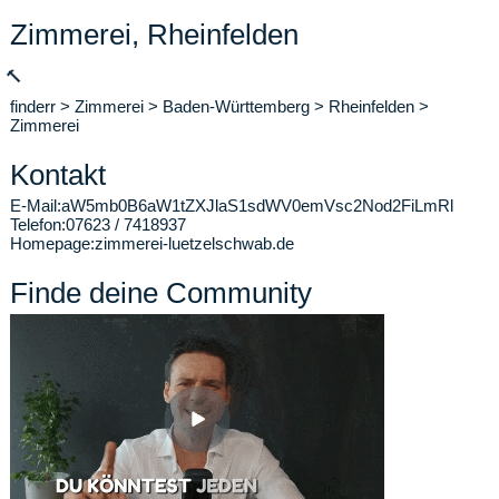
Zimmerei, Rheinfelden
🔨
finderr
>
Zimmerei
>
Baden-Württemberg
>
Rheinfelden
>
Zimmerei
Kontakt
E-Mail:
aW5mb0B6aW1tZXJlaS1sdWV0emVsc2Nod2FiLmRl
Telefon:
07623 / 7418937
Homepage:
zimmerei-luetzelschwab.de
Finde deine Community