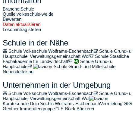
Information
Branche:
Schule
Quelle:
volksschule-we.de
Bewerten:
Daten aktualisieren
Löschantrag stellen
Schule in der Nähe
🎒
Schule Volksschule Wolframs-Eschenbach
🎒
Schule Grund- u.
Hauptschule, Verwaltungsgemeinschaft Wol
🎒
Schule Staatliche
Fachakademie für Landwirtschaft
🎒
Schule Grund- u.
Hauptschule
🎒
Schule Grund- und Mittelschule
Neuendettelsau
Unternehmen in der Umgebung
🎒
Schule Volksschule Wolframs-Eschenbach
🎒
Schule Grund- u.
Hauptschule, Verwaltungsgemeinschaft Wol
Karateschule Dojo Sochin Wolframs-Eschenbach
Vermietung GIG
Gentner Immobiliengruppe
🍞
F. Böck Bäckerei