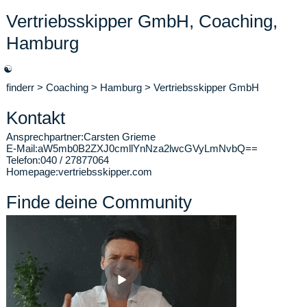
Vertriebsskipper GmbH, Coaching,
Hamburg
☯
finderr
>
Coaching
>
Hamburg
>
Vertriebsskipper GmbH
Kontakt
Ansprechpartner:
Carsten Grieme
E-Mail:
aW5mb0B2ZXJ0cmllYnNza2lwcGVyLmNvbQ==
Telefon:
040 / 27877064
Homepage:
vertriebsskipper.com
Finde deine Community