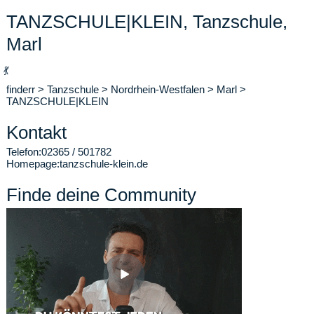
TANZSCHULE|KLEIN, Tanzschule,
Marl
💃
finderr
>
Tanzschule
>
Nordrhein-Westfalen
>
Marl
>
TANZSCHULE|KLEIN
Kontakt
Telefon:
02365 / 501782
Homepage:
tanzschule-klein.de
Finde deine Community