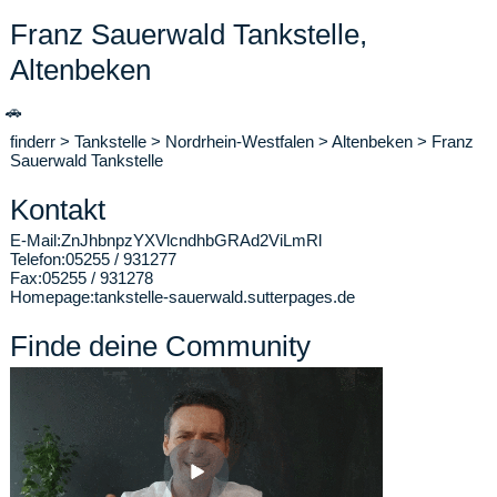
Franz Sauerwald Tankstelle,
Altenbeken
🚗
finderr
>
Tankstelle
>
Nordrhein-Westfalen
>
Altenbeken
>
Franz
Sauerwald Tankstelle
Kontakt
E-Mail:
ZnJhbnpzYXVlcndhbGRAd2ViLmRl
Telefon:
05255 / 931277
Fax:
05255 / 931278
Homepage:
tankstelle-sauerwald.sutterpages.de
Finde deine Community