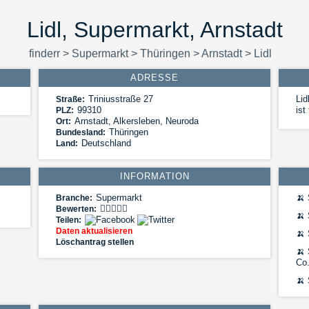
Lidl, Supermarkt, Arnstadt
finderr
>
Supermarkt
>
Thüringen
>
Arnstadt
>
Lidl
ADRESSE
Triniusstraße 27
Lid
Straße:
99310
ist
PLZ:
Arnstadt
,
Alkersleben, Neuroda
Ort:
Thüringen
Bundesland:
Deutschland
Land:
INFORMATION
Supermarkt
🍌
Branche:
Bewerten:
🍌
Teilen:
Daten aktualisieren
🍌
Löschantrag stellen
🍌
Co
🍌