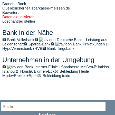
Branche:
Bank
Quelle:
sicherheit.sparkasse-meissen.de
Bewerten:
Daten aktualisieren
Löschantrag stellen
Bank in der Nähe
🏦
Bank Volksbank
🏦
Deutsche Bank - Leistung aus
Leidenschaft
🏦
Sparda-Bank
🏦
Bank Privatkunden |
HypoVereinsbank (HVB
🏦
Bank Targobank
Unternehmen in der Umgebung
🏦
Bank Internet-Filiale - Sparkasse Meißen
🍕
Imbiss
Istanbul
✿
Floristik Blumen-Eck
👗
Bekleidung Henle
Mode+Freizeit+Sport
👗
Bekleidung toxic