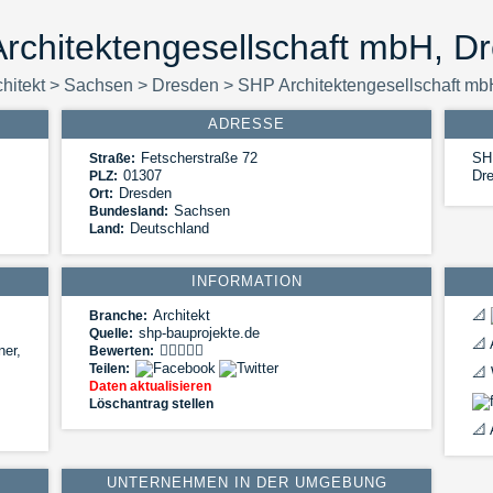
rchitektengesellschaft mbH, D
hitekt
>
Sachsen
>
Dresden
>
SHP Architektengesellschaft mb
ADRESSE
Fetscherstraße 72
SH
Straße:
01307
Dre
PLZ:
Dresden
Ort:
Sachsen
Bundesland:
Deutschland
Land:
INFORMATION
Architekt
📐
Branche:
shp-bauprojekte.de
Quelle:
📐
A
ner,
Bewerten:
Teilen:
📐
W
Daten aktualisieren
Löschantrag stellen
📐
UNTERNEHMEN IN DER UMGEBUNG