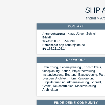
SHP A
finderr
>
Arc
KONTAKT
Klaus-Jürgen Schnell
Ansprechpartner:
E-Mail:
0351 / 2518210
Telefon:
shp-bauprojekte.de
Homepage:
185.21.102.14
IP:
KEYWORDS
Umnutzung, Generalplanung., Konstrukteur,
0udeplanung, Bauen, Projektbetreuung,
Instandsetzung, Bestand, Baubetreuung, Part
Dresden, Architekt, Horn, Renovierun,
Projektsteuerung, Altbausanierung, Schnell,
GmbH, Rekonstruktion, Modernisierung,
Architekten
FINDE DEINE COMMUNITY