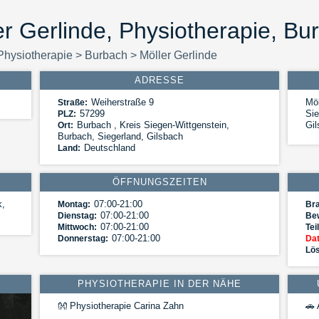
er Gerlinde, Physiotherapie, Bu
Physiotherapie
>
Burbach
>
Möller Gerlinde
ADRESSE
Weiherstraße 9
Möl
Straße:
57299
Sie
PLZ:
Burbach
,
Kreis Siegen-Wittgenstein,
Gil
Ort:
Burbach, Siegerland, Gilsbach
Deutschland
Land:
ÖFFNUNGSZEITEN
k,
07:00-21:00
Montag:
Br
07:00-21:00
Dienstag:
Be
07:00-21:00
Mittwoch:
Tei
07:00-21:00
Donnerstag:
Dat
Lös
PHYSIOTHERAPIE IN DER NÄHE
👐
Physiotherapie Carina Zahn
🚗