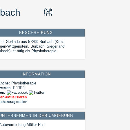
rbach
👐
BESCHREIBUNG
ler Gerlinde aus 57299 Burbach (Kreis
gen-Wittgenstein, Burbach, Siegerland,
sbach) ist tätig als Physiotherapie.
INFORMATION
Physiotherapie
anche:
werten:
len:
en aktualisieren
chantrag stellen
UNTERNEHMEN IN DER UMGEBUNG
Autovermietung Möller Ralf