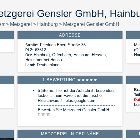
tzgerei Gensler GmbH, Hainb
err
>
Metzgerei
>
Hainburg
>
Metzgerei Gensler GmbH
ADRESSE
Friedrich-Ebert-Straße 35
Me
Straße:
63512
(Of
PLZ:
Hainburg
,
Offenbach, Hainburg, Hessen,
Han
Ort:
Hainstadt bei Hanau
Deutschland
Land:
1 BEWERTUNG ★★★★★
,
Br
5 Sterne: Hier ist der Aufschnitt besonders
Tei
lecker... mein Favorit ist die frische
Dat
Fleischwurst! -
plus.google.com
Lös
Bewerten Sie Metzgerei Gensler GmbH
METZGEREI IN DER NÄHE