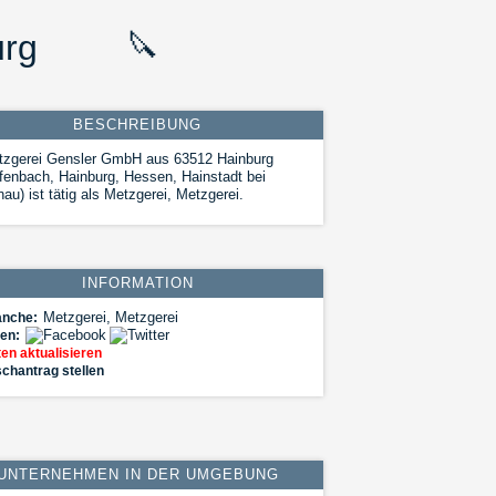
urg
🔪
BESCHREIBUNG
tzgerei Gensler GmbH aus 63512 Hainburg
fenbach, Hainburg, Hessen, Hainstadt bei
au) ist tätig als Metzgerei, Metzgerei.
INFORMATION
Metzgerei, Metzgerei
anche:
len:
en aktualisieren
chantrag stellen
UNTERNEHMEN IN DER UMGEBUNG