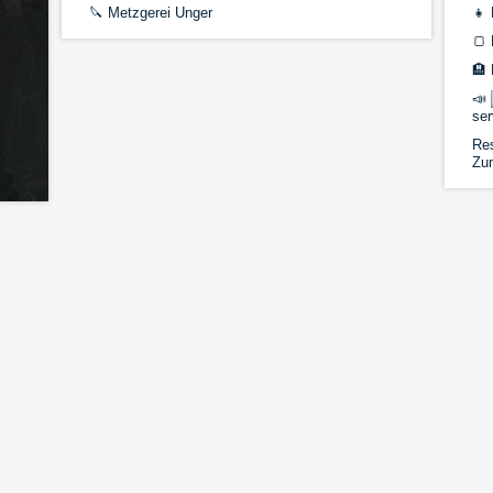
🔪
Metzgerei Unger
👧
K
🍞
🏨
📣
ser
Res
Zu