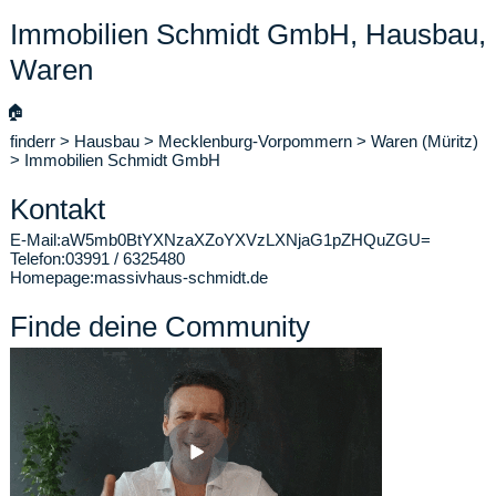
Immobilien Schmidt GmbH, Hausbau,
Waren
🏠
finderr
>
Hausbau
>
Mecklenburg-Vorpommern
>
Waren (Müritz)
>
Immobilien Schmidt GmbH
Kontakt
E-Mail:
aW5mb0BtYXNzaXZoYXVzLXNjaG1pZHQuZGU=
Telefon:
03991 / 6325480
Homepage:
massivhaus-schmidt.de
Finde deine Community