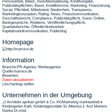
Pressearbeit, Bilanz, Investitionsplanung, Kreditvergabe,
Publizitätspflichten, Basel, Kreditklemme, Marketing, Finanzierung,
Social, Pflichtteil, Mittelstand, Niederrhein, Transparenz,
Marketingkonzeption, Rating, News, Finanzkommunikation,
Geschäftsbericht, Compliance, Publizitätspflicht, Soest, Online,
Bankgespräche, Relations, Veröffentlichungspflicht,
Quartalsberichte, Öffentlichkeitsarbeit,
Kapitalmarktkommunikation, Publishing
Homepage
Information
Branche:
PR-Agentur, Werbeagentur
Quelle:
marvice.de
Bewerten:
Daten aktualisieren
Löschantrag stellen
Unternehmen in der Umgebung
📐
Architekt aprikari gmbH & Co. KG
Marketing marktantrieb
👧
Kindergarten Kath. Kindertagesstätte St. Albertus
💉
Arzt Meiners
Danka Dr.med