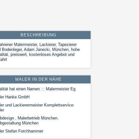
BESCHREIBUNG
ahrener Malermeister, Lackierer, Tapezierer
d Bodenleger, Adam Janecki, München, hohe
lität, preiswert, kostenloses Angebot und
ahrt
MALER IN DER NÄHE
lität hat einen Namen ::: Malermeister Eg
ler Hanke GmbH
er und Lackierermeister Komplettservice:
ler
bdesign , Malerbetrieb München.
rbgestaltung München
ler Stefan Forchhammer