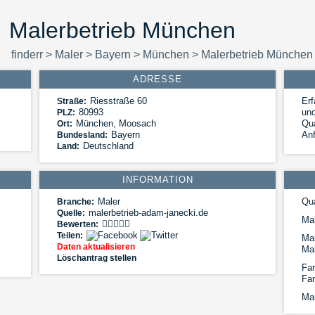
Malerbetrieb München
finderr
>
Maler
>
Bayern
>
München
>
Malerbetrieb München
ADRESSE
Riesstraße 60
Erf
Straße:
80993
un
PLZ:
München
,
Moosach
Qua
Ort:
Bayern
Anf
Bundesland:
Deutschland
Land:
INFORMATION
Maler
Qua
Branche:
malerbetrieb-adam-janecki.de
Quelle:
Ma
Bewerten:
Teilen:
Mal
Daten aktualisieren
Ma
Löschantrag stellen
Far
Fa
Ma