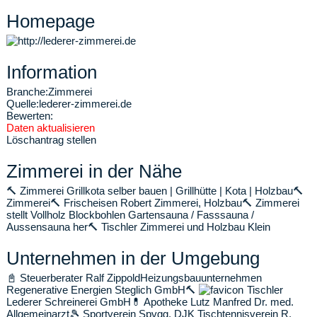
Homepage
Information
Branche:
Zimmerei
Quelle:
lederer-zimmerei.de
Bewerten:
Daten aktualisieren
Löschantrag stellen
Zimmerei in der Nähe
🔨
Zimmerei Grillkota selber bauen | Grillhütte | Kota | Holzbau
🔨
Zimmerei
🔨
Frischeisen Robert Zimmerei, Holzbau
🔨
Zimmerei
stellt Vollholz Blockbohlen Gartensauna / Fasssauna /
Aussensauna her
🔨
Tischler Zimmerei und Holzbau Klein
Unternehmen in der Umgebung
📓
Steuerberater Ralf Zippold
Heizungsbauunternehmen
Regenerative Energien Steglich GmbH
🔨
Tischler
Lederer Schreinerei GmbH
💊
Apotheke Lutz Manfred Dr. med.
Allgemeinarzt
🎾
Sportverein Spvgg. DJK Tischtennisverein R.