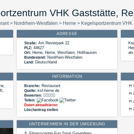
ortzentrum VHK Gaststätte, Re
rant
>
Nordrhein-Westfalen
>
Herne
>
Kegelsportzentrum VHK 
ADRESSE
Am Revierpark 22
Ke
Straße:
44627
Her
PLZ:
Herne
,
Herne, Westfalen, Holthausen
als
Ort:
Nordrhein-Westfalen
Bundesland:
Deutschland
Land:
INFORMATION
he,
Restaurant
🍴
Branche:
ft,
ksf-herne.de
Quelle:
🍴
Bewerten:
Teilen:
🍴
Daten aktualisieren
🍴
Löschantrag stellen
UNTERNEHMEN IN DER UMGEBUNG
💪
Fitnesscenter Fun Sport Gysenberg