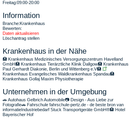
Freitag:
09:00-20:00
Information
Branche:
Krankenhaus
Bewerten:
Daten aktualisieren
Löschantrag stellen
Krankenhaus in der Nähe
🏥
Krankenhaus Medizinisches Versorgungszentrum Havelland
GmbH
🏥
Krankenhaus Tierärztliche Klinik Dallgow
🏥
Krankenhaus
Paul Gerhardt Diakonie, Berlin und Wittenberg e.V
🏥
Krankenhaus Evangelisches Waldkrankenhaus Spandau
🏥
Krankenhaus Gollaj Maxim Physiotherapie
Unternehmen in der Umgebung
🚗
Autohaus Gelbrich Automobile
📷
Design - Aus Liebe zur
Fotografie
🚗
Fahrschule fahrschule-pertz.de - de beste bron van
informatie
Industriebedarf Stuck Transportgeräte GmbH®
🏨
Hotel
Bayerischer Hof