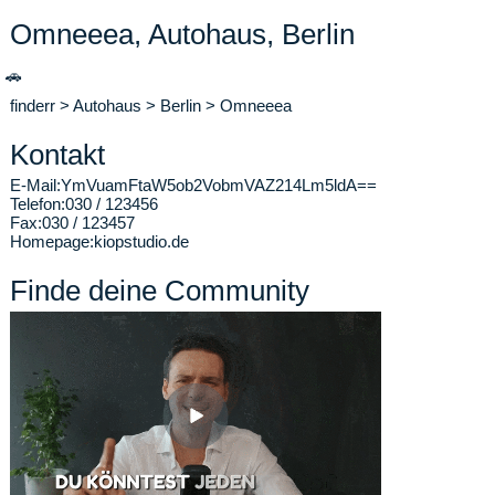
Omneeea, Autohaus, Berlin
🚗
finderr
>
Autohaus
>
Berlin
>
Omneeea
Kontakt
E-Mail:
YmVuamFtaW5ob2VobmVAZ214Lm5ldA==
Telefon:
030 / 123456
Fax:
030 / 123457
Homepage:
kiopstudio.de
Finde deine Community