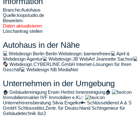
Information
Branche:
Autohaus
Quelle:
kiopstudio.de
Bewerten:
Daten aktualisieren
Löschantrag stellen
Autohaus in der Nähe
💻
Webdesign Berlin Berlin Webdesign: barrierefreies
💻
April &
Webdesign Agentur
💻
Webdesign JB WebArt Jeannette Sachse
💻
Webdesign CYBERLINE GmbH Internet-Lösungen für Ihren
Geschäf
💻
Webdesign NB MediaNet
Unternehmen in der Umgebung
🏠
Gebäudereinigung Erwin Herbst Innenreinigung
🏠
Immobilienmakler IVF Immobilien e.K
📈
Unternehmensberatung Silvia Engelke
🔑
Schlüsseldienst A & S
GmbH Schlüsseldst.Zentr. für Deutschland Sch
Ingenieur für
Gebäudetechnik ibz2