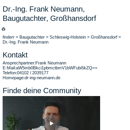
Dr.-Ing. Frank Neumann,
Baugutachter, Großhansdorf
👷
finderr
>
Baugutachter
>
Schleswig-Holstein
>
Großhansdorf
>
Dr.-Ing. Frank Neumann
Kontakt
Ansprechpartner:
Frank Neumann
E-Mail:
aW5mb0Bkci1pbmctbmV1bWFubi5kZQ==
Telefon:
04102 / 2039177
Homepage:
dr-ing-neumann.de
Finde deine Community