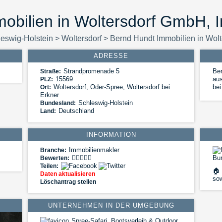
obilien in Woltersdorf GmbH, 
eswig-Holstein
>
Woltersdorf
>
Bernd Hundt Immobilien in Wol
ADRESSE
Strandpromenade 5
Ber
Straße:
15569
aus
PLZ:
Woltersdorf
,
Oder-Spree, Woltersdorf bei
bei
Ort:
Erkner
Schleswig-Holstein
Bundesland:
Deutschland
Land:
INFORMATION
Immobilienmakler
Branche:
Bur
Bewerten:
Teilen:
🏠
Daten aktualisieren
sow
Löschantrag stellen
UNTERNEHMEN IN DER UMGEBUNG
Spree-Safari, Bootsverleih & Outdoor