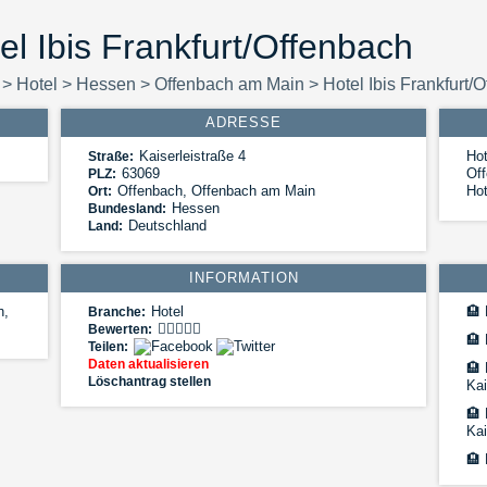
el Ibis Frankfurt/Offenbach
>
Hotel
>
Hessen
>
Offenbach am Main
>
Hotel Ibis Frankfurt/
ADRESSE
Kaiserleistraße 4
Hot
Straße:
63069
Off
PLZ:
Offenbach
,
Offenbach am Main
Hot
Ort:
Hessen
Bundesland:
Deutschland
Land:
INFORMATION
h,
Hotel
🏨
H
Branche:
Bewerten:
🏨
Teilen:
Daten aktualisieren
🏨
Löschantrag stellen
Kai
🏨
Kai
🏨