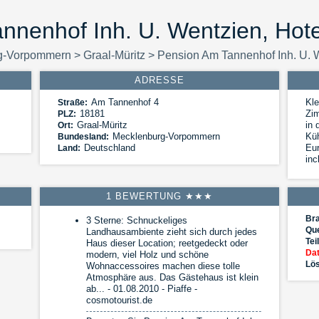
nnenhof Inh. U. Wentzien, Hotel
g-Vorpommern
>
Graal-Müritz
>
Pension Am Tannenhof Inh. U. 
ADRESSE
Am Tannenhof 4
Kle
Straße:
18181
Zim
PLZ:
Graal-Müritz
in 
Ort:
Mecklenburg-Vorpommern
Kü
Bundesland:
Deutschland
Eur
Land:
inc
1 BEWERTUNG ★★★
Br
3 Sterne: Schnuckeliges
Que
Landhausambiente zieht sich durch jedes
Tei
Haus dieser Location; reetgedeckt oder
Dat
modern, viel Holz und schöne
Lös
Wohnaccessoires machen diese tolle
Atmosphäre aus. Das Gästehaus ist klein
ab... - 01.08.2010 - Piaffe -
cosmotourist.de