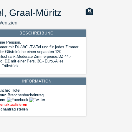
, Graal-Müritz
🏨
Wentzien
BESCHREIBUNG
ine Pension.
mer mit DU/WC -TV-Tel.und für jedes Zimmer
der Gästeküche einen separaten 120 L
hlschrank.Moderate Zimmerpreise:DZ:44,-
o. DZ mit einer Pers. 30,- Euro,-Alles
l.Frühstück
INFORMATION
Hotel
anche:
Branchenbucheintrag
lle:
len:
en aktualisieren
chantrag stellen