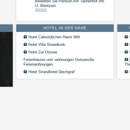
Bewerten Sie Pension Am Tannenhof Inh.
U. Wentzien
HOTEL IN DER NÄHE
🏨
Hotel Cafestübchen Hanni Witt
🏨
🏨
Hotel Villa Strandkorb
🏥
🏨
Hotel Zur Ostsee
🏨
H
Ferienhäuser und -wohnungen Ostseevilla
🏥
Ferienwohnungen
Th
🏨
Hotel Strandhotel Deichgraf
🏨