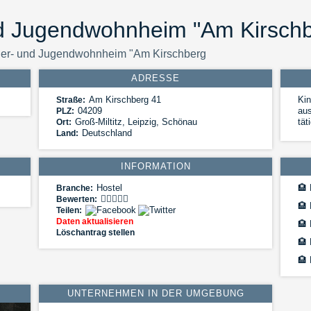
d Jugendwohnheim "Am Kirschb
er- und Jugendwohnheim "Am Kirschberg
ADRESSE
Am Kirschberg 41
Ki
Straße:
04209
aus
PLZ:
Groß-Miltitz
,
Leipzig, Schönau
tät
Ort:
Deutschland
Land:
INFORMATION
Hostel
🏨
Branche:
Bewerten:
🏨
Teilen:
Daten aktualisieren
🏨
Löschantrag stellen
🏨
🏨
UNTERNEHMEN IN DER UMGEBUNG