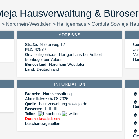
ieja Hausverwaltung & Büroser
g
>
Nordrhein-Westfalen
>
Heiligenhaus
>
Cordula Sowieja Hau
ADRESSE
Nelkenweg 12
Cor
Straße:
42579
aus
PLZ:
Heiligenhaus
,
Heiligenhaus bei Velbert,
Vel
Ort:
Isenbügel bei Velbert
Ha
Nordrhein-Westfalen
Bundesland:
Deutschland
Land:
INFORMATION
Hausverwaltung
🏠
Branche:
04.08.2026
Aktualisiert:
🏠
hausverwaltung-sowieja.de
Quelle:
Du
Bewerten:
Teilen:
🏠
Daten aktualisieren
🏠
Löschantrag stellen
🏠
Gm