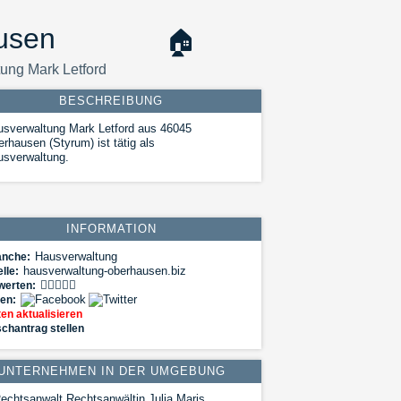
usen
🏠
ung Mark Letford
BESCHREIBUNG
sverwaltung Mark Letford aus 46045
rhausen (Styrum) ist tätig als
usverwaltung.
INFORMATION
Hausverwaltung
anche:
hausverwaltung-oberhausen.biz
lle:
werten:
len:
en aktualisieren
chantrag stellen
UNTERNEHMEN IN DER UMGEBUNG
echtsanwalt Rechtsanwältin Julia Maris