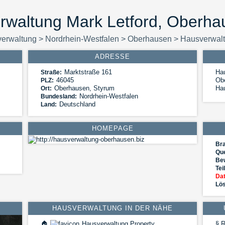
rwaltung Mark Letford, Oberha
erwaltung
>
Nordrhein-Westfalen
>
Oberhausen
>
Hausverwalt
ADRESSE
Marktstraße 161
Hau
Straße:
46045
Obe
PLZ:
Oberhausen
,
Styrum
Ha
Ort:
Nordrhein-Westfalen
Bundesland:
Deutschland
Land:
HOMEPAGE
Br
Que
Be
Tei
Dat
Lös
HAUSVERWALTUNG IN DER NÄHE
🏠
Hausverwaltung Property
§
R