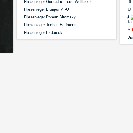
Fliesenleger Gertrud u. Horst Wellbrock
DI
Fliesenleger Brünjes M.-O
🍞
Fliesenleger Roman Bitomsky
💃
Tan
Fliesenleger Jochen Hoffmann
✈
Fliesenleger Bsdureck
Di