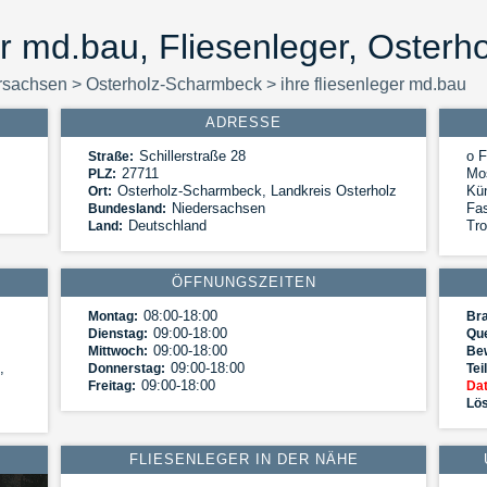
ger md.bau, Fliesenleger, Oster
rsachsen
>
Osterholz-Scharmbeck
>
ihre fliesenleger md.bau
ADRESSE
Schillerstraße 28
o F
Straße:
27711
Mos
PLZ:
Osterholz-Scharmbeck
,
Landkreis Osterholz
Kü
Ort:
Niedersachsen
Fas
Bundesland:
Deutschland
Tr
Land:
ÖFFNUNGSZEITEN
08:00-18:00
Montag:
Br
09:00-18:00
Dienstag:
Que
09:00-18:00
Mittwoch:
Be
,
09:00-18:00
Donnerstag:
Tei
09:00-18:00
Freitag:
Dat
Lös
FLIESENLEGER IN DER NÄHE