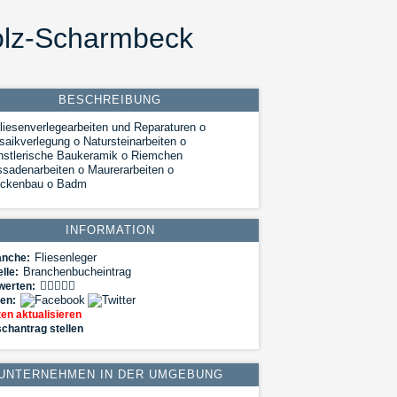
holz-Scharmbeck
BESCHREIBUNG
liesenverlegearbeiten und Reparaturen o
aikverlegung o Natursteinarbeiten o
nstlerische Baukeramik o Riemchen
sadenarbeiten o Maurerarbeiten o
ockenbau o Badm
INFORMATION
Fliesenleger
anche:
Branchenbucheintrag
lle:
werten:
len:
en aktualisieren
chantrag stellen
UNTERNEHMEN IN DER UMGEBUNG