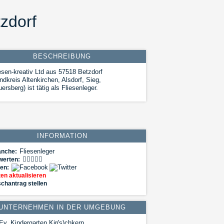
tzdorf
BESCHREIBUNG
esen-kreativ Ltd aus 57518 Betzdorf
ndkreis Altenkirchen, Alsdorf, Sieg,
ersberg) ist tätig als Fliesenleger.
INFORMATION
Fliesenleger
anche:
werten:
len:
en aktualisieren
chantrag stellen
UNTERNEHMEN IN DER UMGEBUNG
v. Kindergarten Kir(s)chkern