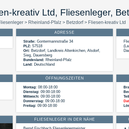
en-kreativ Ltd, Fliesenleger, Be
liesenleger
>
Rheinland-Pfalz
>
Betzdorf
>
Fliesen-kreativ Ltd
ADRESSE
Gontermannstraße 34
Fli
Straße:
57518
(La
PLZ:
Betzdorf
,
Landkreis Altenkirchen, Alsdorf,
Dau
Ort:
Sieg, Dauersberg
Rheinland-Pfalz
Bundesland:
Deutschland
Land:
ÖFFNUNGSZEITEN
08:00-18:00
Montag:
Br
09:00-18:00
Dienstag:
Be
09:00-18:00
Mittwoch:
Tei
09:00-18:00
Donnerstag:
Dat
09:00-18:00
Freitag:
Lös
FLIESENLEGER IN DER NÄHE
Bernd Fischbach Fliesenlegermeister
👧
E