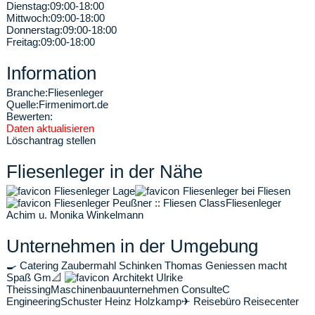
Dienstag:
09:00-18:00
Mittwoch:
09:00-18:00
Donnerstag:
09:00-18:00
Freitag:
09:00-18:00
Information
Branche:
Fliesenleger
Quelle:
Firmenimort.de
Bewerten:
Daten aktualisieren
Löschantrag stellen
Fliesenleger in der Nähe
Fliesenleger Lage
Fliesenleger bei Fliesen
Fliesenleger Peußner :: Fliesen Class
Fliesenleger
Achim u. Monika Winkelmann
Unternehmen in der Umgebung
🍳
Catering Zaubermahl Schinken Thomas Geniessen macht
Spaß Gm
📐
Architekt Ulrike
Theissing
Maschinenbauunternehmen ConsulteC
Engineering
Schuster Heinz Holzkamp
✈
Reisebüro Reisecenter