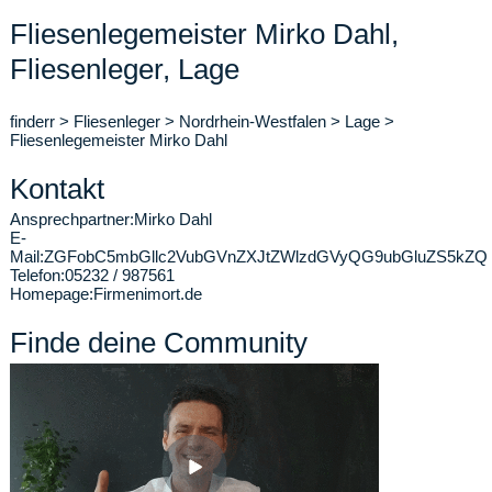
Fliesenlegemeister Mirko Dahl,
Fliesenleger, Lage
finderr
>
Fliesenleger
>
Nordrhein-Westfalen
>
Lage
>
Fliesenlegemeister Mirko Dahl
Kontakt
Ansprechpartner:
Mirko Dahl
E-
Mail:
ZGFobC5mbGllc2VubGVnZXJtZWlzdGVyQG9ubGluZS5kZQ
Telefon:
05232 / 987561
Homepage:
Firmenimort.de
Finde deine Community