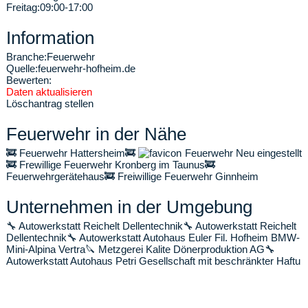
Freitag:
09:00-17:00
Information
Branche:
Feuerwehr
Quelle:
feuerwehr-hofheim.de
Bewerten:
Daten aktualisieren
Löschantrag stellen
Feuerwehr in der Nähe
🚒
Feuerwehr Hattersheim
🚒
Feuerwehr Neu eingestellt
🚒
Frewillige Feuerwehr Kronberg im Taunus
🚒
Feuerwehrgerätehaus
🚒
Freiwillige Feuerwehr Ginnheim
Unternehmen in der Umgebung
🔧
Autowerkstatt Reichelt Dellentechnik
🔧
Autowerkstatt Reichelt
Dellentechnik
🔧
Autowerkstatt Autohaus Euler Fil. Hofheim BMW-
Mini-Alpina Vertra
🔪
Metzgerei Kalite Dönerproduktion AG
🔧
Autowerkstatt Autohaus Petri Gesellschaft mit beschränkter Haftu