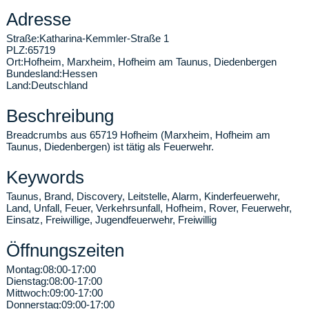
Adresse
Straße:
Katharina-Kemmler-Straße 1
PLZ:
65719
Ort:
Hofheim
,
Marxheim, Hofheim am Taunus, Diedenbergen
Bundesland:
Hessen
Land:
Deutschland
Beschreibung
Breadcrumbs aus 65719 Hofheim (Marxheim, Hofheim am
Taunus, Diedenbergen) ist tätig als Feuerwehr.
Keywords
Taunus, Brand, Discovery, Leitstelle, Alarm, Kinderfeuerwehr,
Land, Unfall, Feuer, Verkehrsunfall, Hofheim, Rover, Feuerwehr,
Einsatz, Freiwillige, Jugendfeuerwehr, Freiwillig
Öffnungszeiten
Montag:
08:00-17:00
Dienstag:
08:00-17:00
Mittwoch:
09:00-17:00
Donnerstag:
09:00-17:00