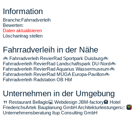
Information
Branche:
Fahrradverleih
Bewerten:
Daten aktualisieren
Löschantrag stellen
Fahrradverleih in der Nähe
🚲
Fahrradverleih RevierRad Sportpark Duisburg
🚲
Fahrradverleih RevierRad Landschaftspark DU-Nord
🚲
Fahrradverleih RevierRad Aquarius Wassermuseum
🚲
Fahrradverleih RevierRad MÜGA Europa-Pavillon
🚲
Fahrradverleih Radstation OB Hbf
Unternehmen in der Umgebung
🍴
Restaurant Bellagio
💻
Webdesign JBM-factory
🏨
Hotel
Friederichs
Artek Bauplanung GmbH Architekturleistungen
📈
Unternehmensberatung Itup Consulting GmbH