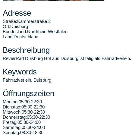
Adresse
Straße:
Kammerstraße 3
Ort:
Duisburg
Bundesland:
Nordrhein-Westfalen
Land:
Deutschland
Beschreibung
RevierRad Duisburg Hbf aus Duisburg ist tätig als Fahrradverleih.
Keywords
Fahrradverleih, Duisburg
Öffnungszeiten
Montag:
05:30-22:30
Dienstag:
05:30-22:30
Mittwoch:
05:30-22:30
Donnerstag:
05:30-22:30
Freitag:
05:30-24:00
Samstag:
05:30-24:00
Sonntag:
08:30-18:30