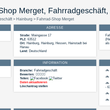
Shop Merget, Fahrradgeschäft,
eschäft
>
Hainburg
>
Fahrrad-Shop Merget
ADRESSE
Maingasse 17
Fa
Straße:
63512
(Ha
PLZ:
Hainburg
,
Hainburg, Hessen, Hainstadt bei
als
Ort:
Hanau
Deutschland
Land:
INFORMATION
Fahrradgeschäft
🚲
Branche:
Bewerten:
🚲
Teilen:
Daten aktualisieren
🚲
Löschantrag stellen
- 6
🚲
🚲