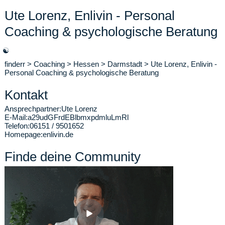
Ute Lorenz, Enlivin - Personal
Coaching & psychologische Beratung
☯
finderr
>
Coaching
>
Hessen
>
Darmstadt
>
Ute Lorenz, Enlivin -
Personal Coaching & psychologische Beratung
Kontakt
Ansprechpartner:
Ute Lorenz
E-Mail:
a29udGFrdEBlbmxpdmluLmRl
Telefon:
06151 / 9501652
Homepage:
enlivin.de
Finde deine Community