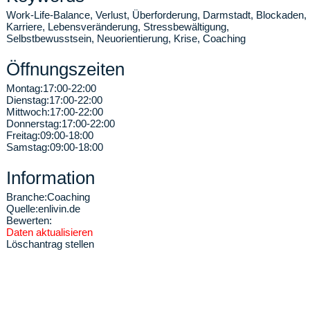
Work-Life-Balance, Verlust, Überforderung, Darmstadt, Blockaden,
Karriere, Lebensveränderung, Stressbewältigung,
Selbstbewusstsein, Neuorientierung, Krise, Coaching
Öffnungszeiten
Montag:
17:00-22:00
Dienstag:
17:00-22:00
Mittwoch:
17:00-22:00
Donnerstag:
17:00-22:00
Freitag:
09:00-18:00
Samstag:
09:00-18:00
Information
Branche:
Coaching
Quelle:
enlivin.de
Bewerten:
Daten aktualisieren
Löschantrag stellen