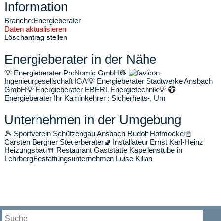
Information
Branche:
Energieberater
Daten aktualisieren
Löschantrag stellen
Energieberater in der Nähe
💡
Energieberater ProNomic GmbH
👷
Ingenieurgesellschaft IGA
💡
Energieberater Stadtwerke Ansbach
GmbH
💡
Energieberater EBERL Energietechnik
💡
Energieberater Ihr Kaminkehrer : Sicherheits-, Um
Unternehmen in der Umgebung
🎾
Sportverein Schützengau Ansbach Rudolf Hofmockel
📓
Carsten Bergner Steuerberater
🚽
Installateur Ernst Karl-Heinz
Heizungsbau
🍴
Restaurant Gaststätte Kapellenstube in
Lehrberg
Bestattungsunternehmen Luise Kilian