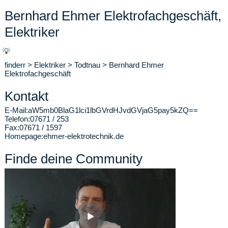
Bernhard Ehmer Elektrofachgeschäft,
Elektriker
💡
finderr
>
Elektriker
>
Todtnau
>
Bernhard Ehmer
Elektrofachgeschäft
Kontakt
E-Mail:
aW5mb0BlaG1lci1lbGVrdHJvdGVjaG5pay5kZQ==
Telefon:
07671 / 253
Fax:
07671 / 1597
Homepage:
ehmer-elektrotechnik.de
Finde deine Community