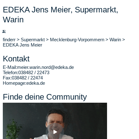
EDEKA Jens Meier, Supermarkt,
Warin
🍌
finderr
>
Supermarkt
>
Mecklenburg-Vorpommern
>
Warin
>
EDEKA Jens Meier
Kontakt
E-Mail:
meier.warin.nord@edeka.de
Telefon:
038482 / 22473
Fax:
038482 / 22474
Homepage:
edeka.de
Finde deine Community