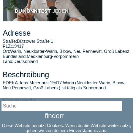
Adresse
Straße:
Bützower Straße 1
PLZ:
19417
Ort:
Warin
,
Neukloster-Warin, Bibow, Neu Pennewitt, Groß Labenz
Bundesland:
Mecklenburg-Vorpommern
Land:
Deutschland
Beschreibung
EDEKA Jens Meier aus 19417 Warin (Neukloster-Warin, Bibow,
Neu Pennewitt, Groß Labenz) ist tätig als Supermarkt.
Keywords
Lebensmittelladen, Supermarkt, Kaufhalle, Warin
finderr
Öffnungszeiten
Diese Website benutzt Cookies. Wenn du die Website weiter nutzt,
Montag:
07:00-20:00
gehen wir von deinem Einverständnis aus.