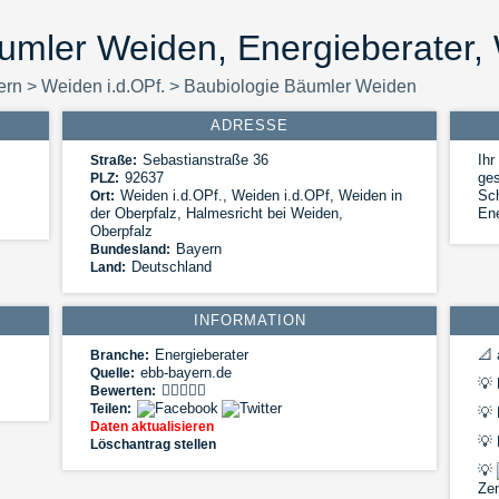
umler Weiden, Energieberater, 
ern
>
Weiden i.d.OPf.
>
Baubiologie Bäumler Weiden
ADRESSE
Sebastianstraße 36
Ihr
Straße:
92637
ge
PLZ:
Weiden i.d.OPf.
,
Weiden i.d.OPf, Weiden in
Sch
Ort:
der Oberpfalz, Halmesricht bei Weiden,
Ene
Oberpfalz
Bayern
Bundesland:
Deutschland
Land:
INFORMATION
Energieberater
📐
Branche:
ebb-bayern.de
Quelle:
💡
E
Bewerten:
Teilen:
💡
E
Daten aktualisieren
💡
Löschantrag stellen
💡
Zen