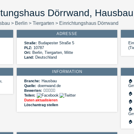
htungshaus Dörrwand, Hausbau,
sbau
>
Berlin
>
Tiergarten
>
Einrichtungshaus Dörrwand
ADRESSE
Budapester Straße 5
Ein
Straße:
10787
(Ti
PLZ:
Berlin
,
Tiergarten, Mitte
Ort:
Deutschland
Land:
INFORMATION
u,
Hausbau
🏠
Branche:
doerrwand.de
Gm
Quelle:
Bewerten:
🏠
Teilen:
Daten aktualisieren
🏠
Löschantrag stellen
🏠
Gm
🏠