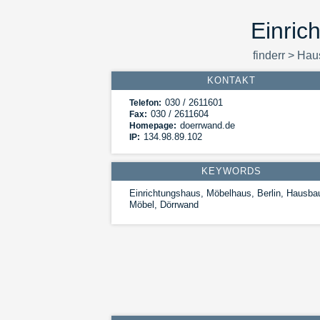
Einric
finderr
>
Hau
KONTAKT
030 / 2611601
Telefon:
030 / 2611604
Fax:
doerrwand.de
Homepage:
134.98.89.102
IP:
KEYWORDS
Einrichtungshaus, Möbelhaus, Berlin, Hausba
Möbel, Dörrwand