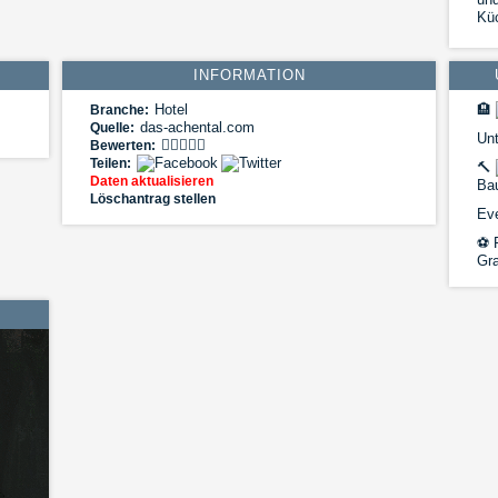
Kü
INFORMATION
Hotel
🏨
Branche:
das-achental.com
Quelle:
Un
Bewerten:
Teilen:
🔨
Daten aktualisieren
Ba
Löschantrag stellen
Eve
⚽
F
Gra