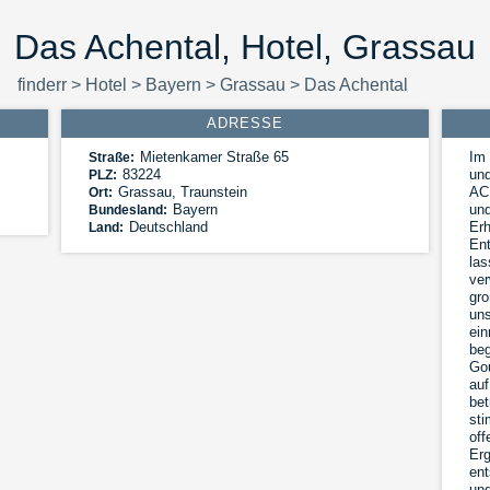
Das Achental, Hotel, Grassau
finderr
>
Hotel
>
Bayern
>
Grassau
>
Das Achental
ADRESSE
Mietenkamer Straße 65
Im
Straße:
83224
un
PLZ:
Grassau
,
Traunstein
ACH
Ort:
Bayern
und
Bundesland:
Deutschland
Erh
Land:
Ent
las
ver
gro
uns
ein
beg
Gou
auf
bet
sti
off
Erg
ent
und