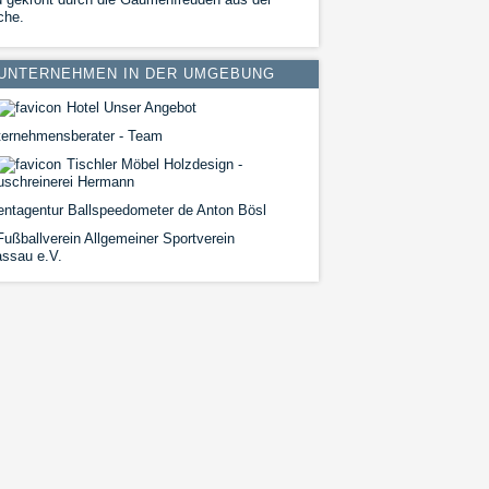
che.
UNTERNEHMEN IN DER UMGEBUNG
Hotel Unser Angebot
ternehmensberater - Team
Tischler Möbel Holzdesign -
uschreinerei Hermann
ntagentur Ballspeedometer de Anton Bösl
ußballverein Allgemeiner Sportverein
ssau e.V.