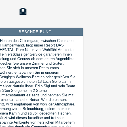
🏨
BESCHREIBUNG
 Herzen des Chiemgaus, zwischen Chiemsee
d Kampenwand, liegt unser Resort DAS
ENTAL. Pure Natur, viel Wohlfühl-Ambiente
 ein erstklassiger Service garantieren Ihnen
olung und Genuss ab dem ersten Augenblick.
decken Sie unsere Zimmer und Suiten,
sen Sie sich in unseren Restaurants
wöhnen, entspannen Sie in unserem
ßzügigen Wellness-Bereich oder genießen Sie
eren ausgezeichneten 18-Loch Golfplatz in
maliger Naturkulisse. Edip Sigl und sein Team
rüßen Sie gerne im 2-Sterne
rmetrestaurant es:senz und nehmen Sie mit
 eine kulinarische Reise. Wer die es:senz
ritt, wird empfangen von wohliger Atmosphäre,
mmungsvoller Beleuchtung, edlem Interieur,
enem Kamin und stilvoll gedeckten Tischen.
änzt wird dieses luxuriöse und trotzdem
spannte Ambiente von herzlichen Mitarbeitern
 gekrönt durch die Gaumenfreuden aus der