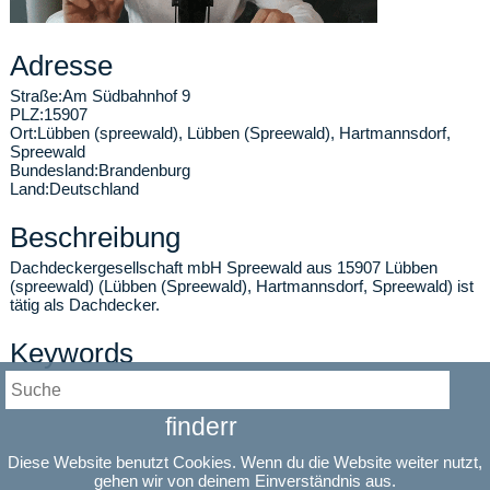
Adresse
Straße:
Am Südbahnhof 9
PLZ:
15907
Ort:
Lübben (spreewald)
,
Lübben (Spreewald), Hartmannsdorf,
Spreewald
Bundesland:
Brandenburg
Land:
Deutschland
Beschreibung
Dachdeckergesellschaft mbH Spreewald aus 15907 Lübben
(spreewald) (Lübben (Spreewald), Hartmannsdorf, Spreewald) ist
tätig als Dachdecker.
Keywords
Dachdecker, Lübben (spreewald)
finderr
Information
Diese Website benutzt Cookies. Wenn du die Website weiter nutzt,
Branche:
Dachdecker
Bewerten:
gehen wir von deinem Einverständnis aus.