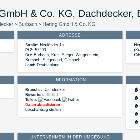
 GmbH & Co. KG, Dachdecker, 
ecker
>
Burbach
>
Hering GmbH & Co. KG
ADRESSE
Neuländer 1a
He
Straße:
57299
(Kr
PLZ:
Burbach
,
Kreis Siegen-Wittgenstein,
Gil
Ort:
Burbach, Siegerland, Gilsbach
Deutschland
Land:
INFORMATION
Dachdecker
🏠
Branche:
Bewerten:
🏠
Teilen:
Daten aktualisieren
🏠
Löschantrag stellen
🏠
🏠
UNTERNEHMEN IN DER UMGEBUNG