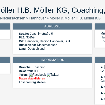
öller H.B. Möller KG, Coachin
Niedersachsen
>
Hannover
>
Möller & Möller H.B. Möller KG
ADRESSE
Joachimstraße 6
Möl
Straße:
30159
Han
PLZ:
Hannover
,
Region Hannover, Bult
Co
Ort:
Niedersachsen
Bundesland:
Deutschland
Land:
INFORMATION
Coaching
☯
Branche:
Gr
Bewerten:
Teilen:
☯
C
Daten aktualisieren
Ge
Löschantrag stellen
☯
C
☯
☯
C