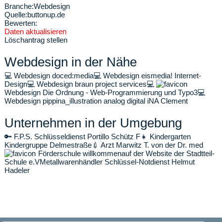
Branche:
Webdesign
Quelle:
buttonup.de
Bewerten:
Daten aktualisieren
Löschantrag stellen
Webdesign in der Nähe
💻
Webdesign doced:media
💻
Webdesign eismedia! Internet-
Design
💻
Webdesign braun project services
💻
Webdesign Die Ordnung - Web-Programmierung und Typo3
💻
Webdesign pippina_illustration analog digital iNA Clement
Unternehmen in der Umgebung
🔑
F.P.S. Schlüsseldienst Portillo Schütz F
👧
Kindergarten
Kindergruppe Delmestraße
💉
Arzt Marwitz T. von der Dr. med
Förderschule willkommenauf der Website der Stadtteil-
Schule e.V
Metallwarenhändler Schlüssel-Notdienst Helmut
Hadeler