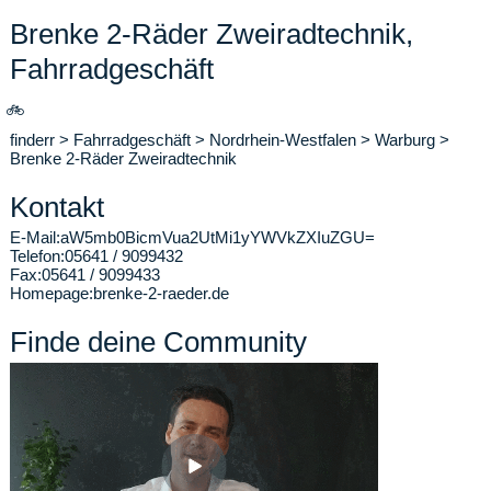
Brenke 2-Räder Zweiradtechnik,
Fahrradgeschäft
🚲
finderr
>
Fahrradgeschäft
>
Nordrhein-Westfalen
>
Warburg
>
Brenke 2-Räder Zweiradtechnik
Kontakt
E-Mail:
aW5mb0BicmVua2UtMi1yYWVkZXIuZGU=
Telefon:
05641 / 9099432
Fax:
05641 / 9099433
Homepage:
brenke-2-raeder.de
Finde deine Community